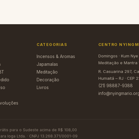
CATEGORIAS
CENTRO NYINGMA
Domingos · Kum Nye
Incensos & Aromas
Meditação e Mantra 
a
Japamalas
R. Casuarina 297, C
BT
Meditação
Humaitá – RJ · CEP 
edido
Decoração
(21) 98887-9388
Uso
Livros
info@nyingmario.org
evoluções
 grátis para o Sudeste acima de R$ 108,00
ra Ioga Ltda. · CNPJ 13.268.371/0001-09