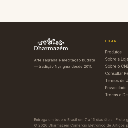
LOJA
Produtos
Sobre a Loj
Arte sagrada e meditação budista
— tradição Nyingma desde 2011.
Sobre o CN
Consultar P
Termos de 
Privacidade
Trocas e D
Entrega em todo o Brasil em 7 a 15 dias úteis · Frete
©
2026
Dharmazem Comércio Eletrônico de Artigos pa