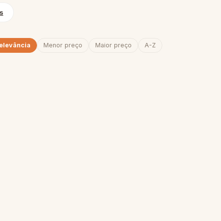
s
elevância
Menor preço
Maior preço
A-Z