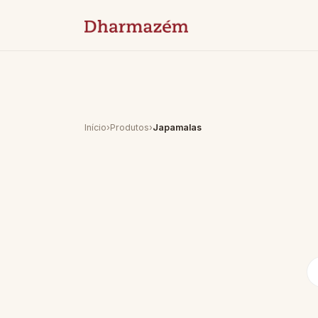
Início
›
Produtos
›
Japamalas