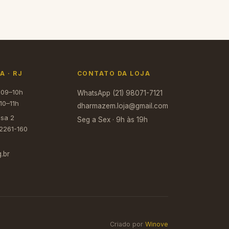
 · RJ
CONTATO DA LOJA
 09–10h
WhatsApp (21) 98071-7121
10–11h
dharmazem.loja@gmail.com
asa 2
Seg a Sex · 9h às 19h
22261-160
.br
Criado por
Winove