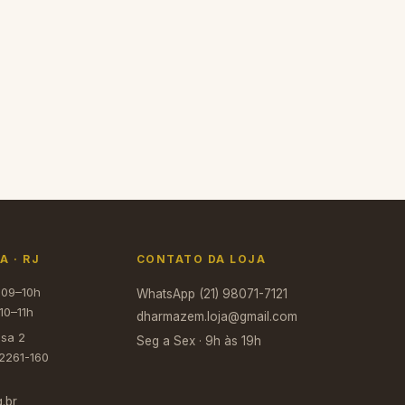
 · RJ
CONTATO DA LOJA
 09–10h
WhatsApp (21) 98071-7121
10–11h
dharmazem.loja@gmail.com
asa 2
Seg a Sex · 9h às 19h
22261-160
.br