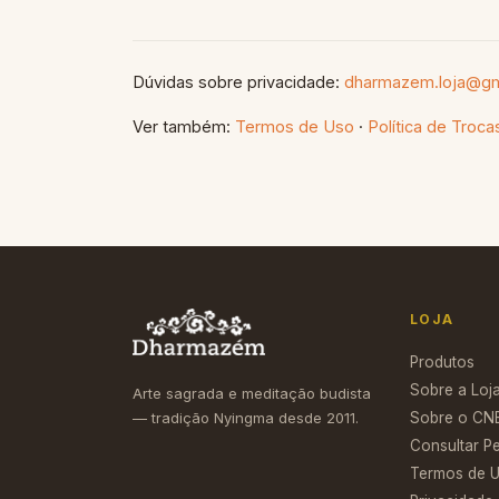
Dúvidas sobre privacidade:
dharmazem.loja@gm
Ver também:
Termos de Uso
·
Política de Troc
LOJA
Produtos
Sobre a Loj
Arte sagrada e meditação budista
— tradição Nyingma desde 2011.
Sobre o CN
Consultar P
Termos de 