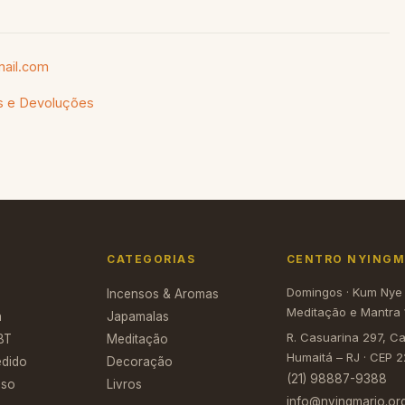
ail.com
as e Devoluções
CATEGORIAS
CENTRO NYINGMA
Domingos · Kum Nye
Incensos & Aromas
Meditação e Mantra 
a
Japamalas
R. Casuarina 297, C
BT
Meditação
Humaitá – RJ · CEP 
edido
Decoração
(21) 98887-9388
Uso
Livros
info@nyingmario.org