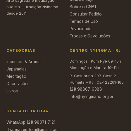
Arte sagrada e meditação
budista — tradição Nyingma
Sobre o CNBT
desde 2011.
Consultar Pedido
Termos de Uso
Privacidade
Trocas e Devoluções
CATEGORIAS
CENTRO NYINGMA · RJ
Domingos · Kum Nye 09–10h
Incensos & Aromas
Meditação e Mantra 10–11h
Japamalas
R. Casuarina 297, Casa 2
Meditação
Humaitá – RJ · CEP 22261-160
Decoração
(21) 98887-9388
Livros
info@nyingmario.org.br
CONTATO DA LOJA
WhatsApp (21) 98071-7121
dharmazem.loja@gmail.com