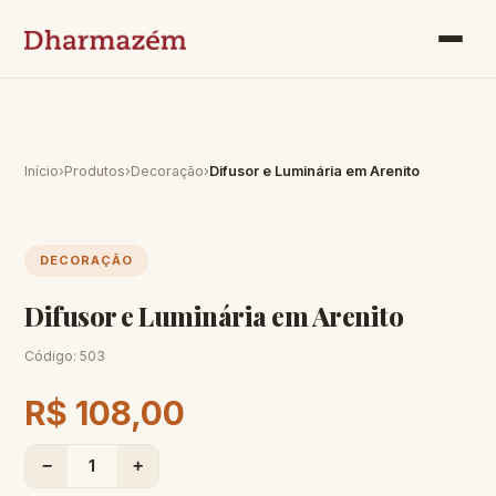
Início
›
Produtos
›
Decoração
›
Difusor e Luminária em Arenito
DECORAÇÃO
Difusor e Luminária em Arenito
Código:
503
R$ 108,00
−
1
+