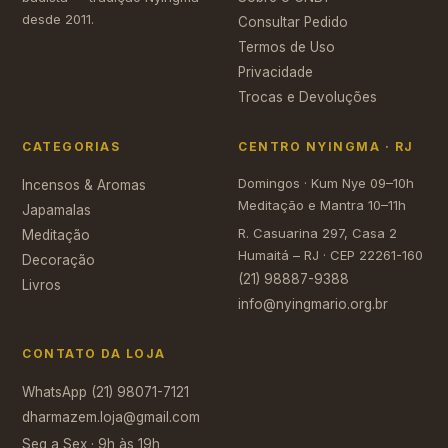
desde 2011.
Consultar Pedido
Termos de Uso
Privacidade
Trocas e Devoluções
CATEGORIAS
CENTRO NYINGMA · RJ
Domingos · Kum Nye 09–10h
Incensos & Aromas
Meditação e Mantra 10–11h
Japamalas
R. Casuarina 297, Casa 2
Meditação
Humaitá – RJ · CEP 22261-160
Decoração
(21) 98887-9388
Livros
info@nyingmario.org.br
CONTATO DA LOJA
WhatsApp (21) 98071-7121
dharmazem.loja@gmail.com
Seg a Sex · 9h às 19h