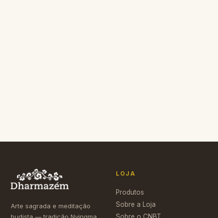
R$ 108,00
R$ 80,00
+ Carrinho
+ Carrinho
DECORAÇÃO
DECORAÇÃO
R$ 12,50
R$ 8,50
+ Carrinho
+ Carrinho
LOJA
Produtos
Sobre a Loja
Arte sagrada e meditação
budista — tradição Nyingma
Sobre o CNBT