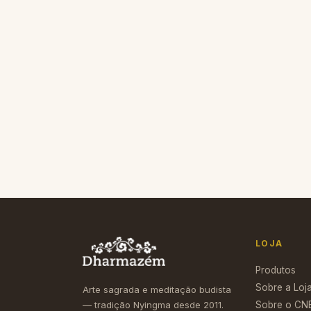
+ Carrinho
DECORAÇÃO
R$ 45,00
+ Carrinho
LOJA
Produtos
Sobre a Loj
Arte sagrada e meditação budista
— tradição Nyingma desde 2011.
Sobre o CN