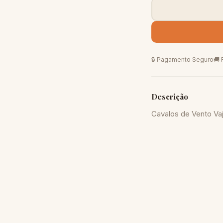
🔒 Pagamento Seguro
🚚 
Descrição
Cavalos de Vento Va
DECORAÇÃO
R$ 40,00