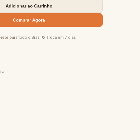
Adicionar ao Carrinho
Comprar Agora
Frete para todo o Brasil
🔄 Troca em 7 dias
jra
DECORAÇÃO
R$ 30,00