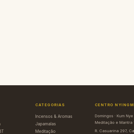
+ Carrinho
CATEGORIAS
CENTRO NYINGMA
Domingos · Kum Nye
Incensos & Aromas
Meditação e Mantra 
a
Japamalas
R. Casuarina 297, C
BT
Meditação