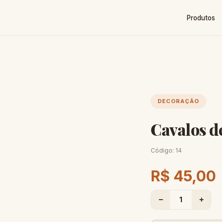
Produtos
DECORAÇÃO
Cavalos d
Código:
14
R$ 45,00
−
1
+