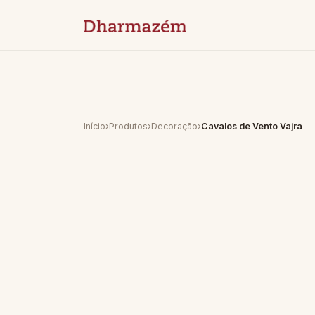
Início
›
Produtos
›
Decoração
›
Cavalos de Vento Vajra