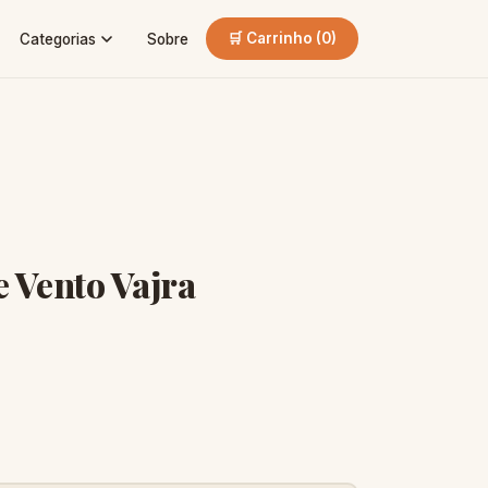
🛒 Carrinho (
0
)
Categorias
Sobre
e Vento Vajra