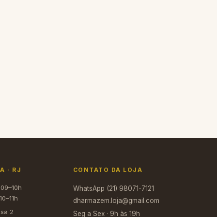
+ Carrinho
 · RJ
CONTATO DA LOJA
 09–10h
WhatsApp (21) 98071-7121
10–11h
dharmazem.loja@gmail.com
asa 2
Seg a Sex · 9h às 19h