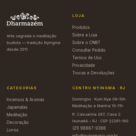
LOJA
Produtos
Sobre a Loja
Arte sagrada e meditação
budista — tradição Nyingma
Sobre o CNBT
desde 2011.
Consultar Pedido
Termos de Uso
Privacidade
Trocas e Devoluções
CATEGORIAS
CENTRO NYINGMA · RJ
Domingos · Kum Nye 09–10h
Incensos & Aromas
Meditação e Mantra 10–11h
Japamalas
R. Casuarina 297, Casa 2
Meditação
Humaitá – RJ · CEP 22261-160
Decoração
(21) 98887-9388
Livros
info@nyingmario.org.br