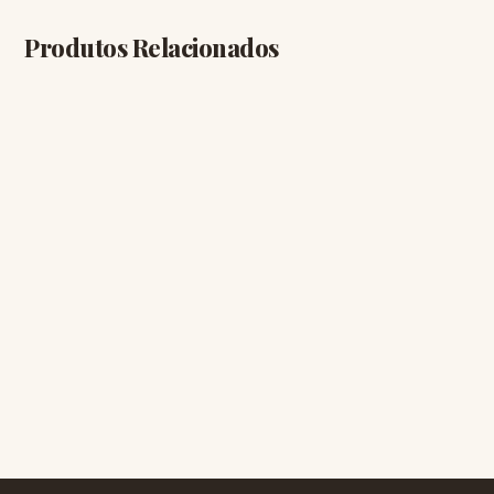
Produtos Relacionados
LIVROS
LIVROS
R$ 69,00
R$ 147,00
+ Carrinho
+ Carrinho
LIVROS
LIVROS
R$ 145,00
R$ 88,00
+ Carrinho
+ Carrinho